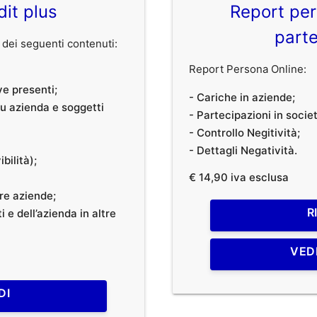
dit plus
Report per
parte
dei seguenti contenuti:
Report Persona Online:
ve presenti;
- Cariche in aziende;
 su azienda e soggetti
- Partecipazioni in societ
- Controllo Negitività;
- Dettagli Negatività.
bilità);
€ 14,90 iva esclusa
tre aziende;
R
 e dell’azienda in altre
VED
DI