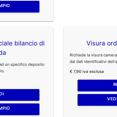
MPIO
iale bilancio di
Visura ord
da
Richiede la visura camerale
dai dati identificativi dell
o ad un specifico deposito
io.
€ 7,90 iva esclusa
R
DI
VED
MPIO