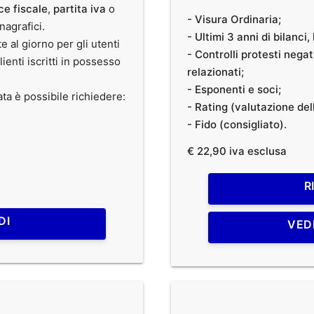
ce fiscale
,
partita iva
o
- Visura Ordinaria;
anagrafici.
- Ultimi 3 anni di bilanci
te al giorno per gli utenti
- Controlli protesti nega
clienti iscritti in possesso
relazionati;
- Esponenti e soci;
ata è possibile richiedere:
- Rating (valutazione dell
- Fido (consigliato).
€ 22,90 iva esclusa
R
DI
VED