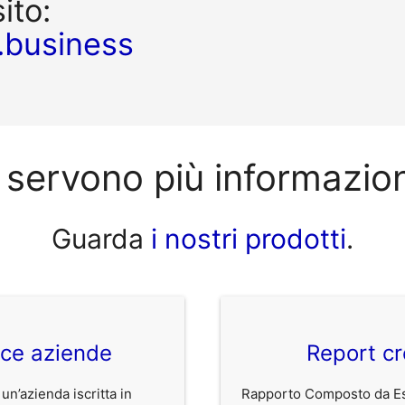
sito:
.business
 servono più informazio
Guarda
i nostri prodotti
.
ice aziende
Report cr
 un’azienda iscritta in
Rapporto Composto da Est