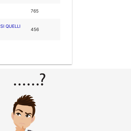
765
SI QUELLI
456