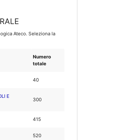
ERALE
logica Ateco. Seleziona la
Numero
totale
40
LI E
300
415
520