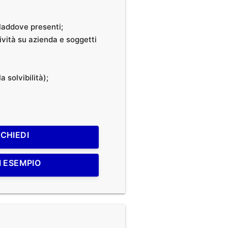
, laddove presenti;
tività su azienda e soggetti
a solvibilità);
ICHIEDI
I ESEMPIO