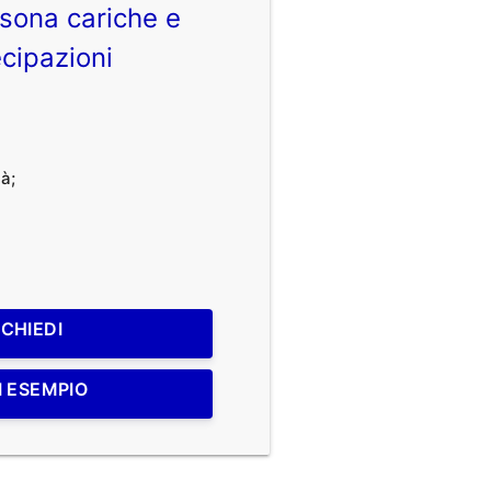
sona cariche e
cipazioni
à;
ICHIEDI
I ESEMPIO