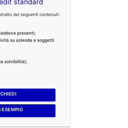
edit standard
ratto dei seguenti contenuti:
, laddove presenti;
tività su azienda e soggetti
a solvibilità);
ICHIEDI
I ESEMPIO