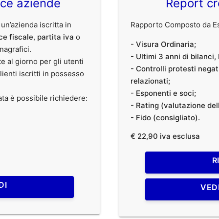
ice aziende
Report cr
 un’azienda iscritta in
Rapporto Composto da Est
ce fiscale
,
partita iva
o
- Visura Ordinaria;
anagrafici.
- Ultimi 3 anni di bilanci
te al giorno per gli utenti
- Controlli protesti nega
clienti iscritti in possesso
relazionati;
- Esponenti e soci;
ata è possibile richiedere:
- Rating (valutazione dell
- Fido (consigliato).
€ 22,90 iva esclusa
R
DI
VED