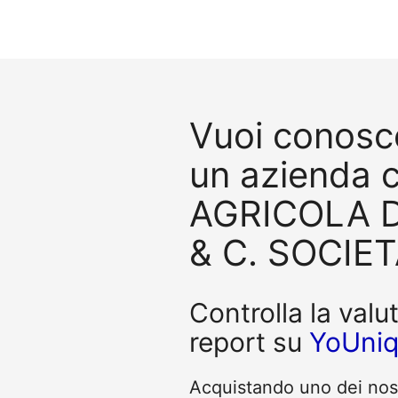
Vuoi conosce
un azienda 
AGRICOLA D
& C. SOCIET
Controlla la valu
report su
YoUni
Acquistando uno dei nostr