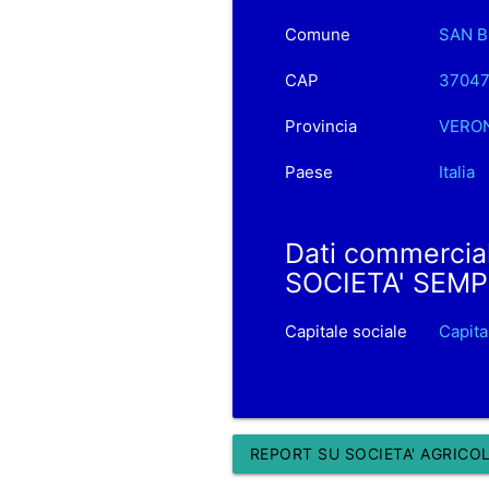
Comune
SAN B
CAP
3704
Provincia
VERO
Paese
Italia
Dati commercia
SOCIETA' SEMP
Capitale sociale
Capita
REPORT SU SOCIETA' AGRICOLA