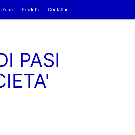
Zona
Prodotti
Contattaci
I PASI
IETA'