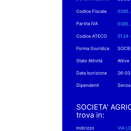
Codice Fiscale
0385..
Partita IVA
0385..
Codice ATECO
01.24 
Forma Giuridica
SOCIE
Stato Attività
Attiva
Data Iscrizione
26-03
Dipendenti
Senza
SOCIETA' AGRIC
trova in:
Indirizzo
VIA L