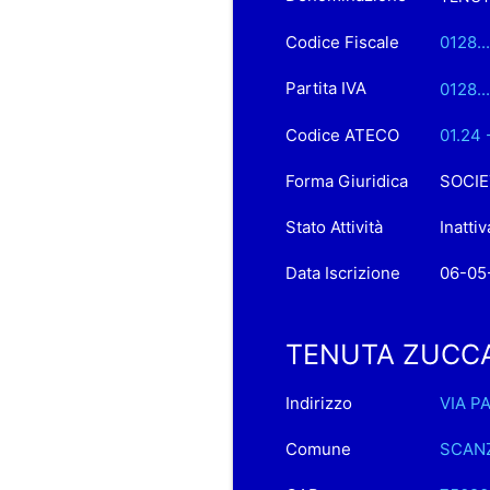
Codice Fiscale
0128.
Partita IVA
0128.
Codice ATECO
01.24 
Forma Giuridica
SOCIE
Stato Attività
Inattiv
Data Iscrizione
06-05
TENUTA ZUCCAR
Indirizzo
VIA PA
Comune
SCAN