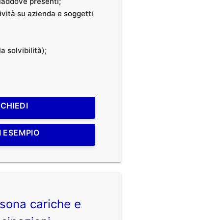
, laddove presenti;
tività su azienda e soggetti
a solvibilità);
ICHIEDI
I ESEMPIO
sona cariche e