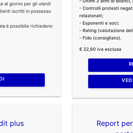
- Ultimi 3 anni di bilanci
te al giorno per gli utenti
- Controlli protesti nega
clienti iscritti in possesso
relazionati;
- Esponenti e soci;
ata è possibile richiedere:
- Rating (valutazione dell
- Fido (consigliato).
€ 22,90 iva esclusa
R
DI
VED
dit plus
Report per