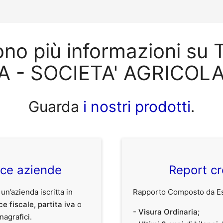
ono più informazioni s
 - SOCIETA' AGRICOLA
Guarda
i nostri prodotti
.
ice aziende
Report cr
 un’azienda iscritta in
Rapporto Composto da Est
ce fiscale
,
partita iva
o
- Visura Ordinaria;
anagrafici.