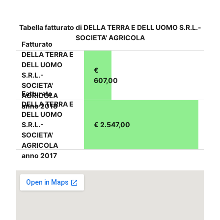
Tabella fatturato di DELLA TERRA E DELL UOMO S.R.L.-
SOCIETA' AGRICOLA
Fatturato
DELLA TERRA E
DELL UOMO
€
S.R.L.-
607,00
SOCIETA'
Fatturato
AGRICOLA
DELLA TERRA E
anno 2018
DELL UOMO
S.R.L.-
€ 2.547,00
SOCIETA'
AGRICOLA
anno 2017