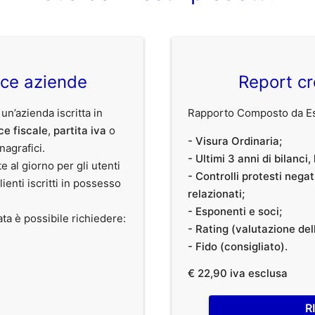
ice aziende
Report cr
 un’azienda iscritta in
Rapporto Composto da Est
ce fiscale
,
partita iva
o
- Visura Ordinaria;
anagrafici.
- Ultimi 3 anni di bilanci
te al giorno per gli utenti
- Controlli protesti nega
clienti iscritti in possesso
relazionati;
- Esponenti e soci;
ata è possibile richiedere:
- Rating (valutazione dell
- Fido (consigliato).
€ 22,90 iva esclusa
R