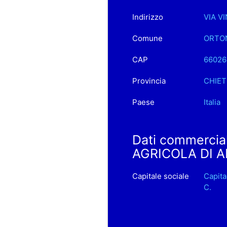
Indirizzo
VIA V
Comune
ORTO
CAP
66026
Provincia
CHIET
Paese
Italia
Dati commerci
AGRICOLA DI A
Capitale sociale
Capit
C.