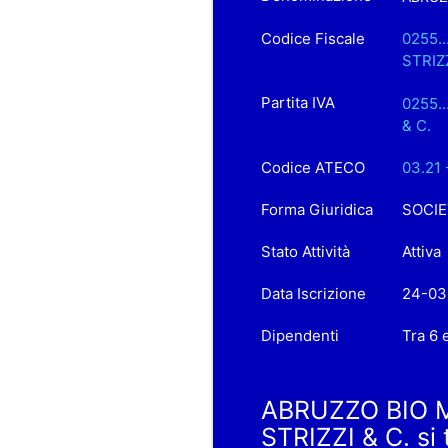
Codice Fiscale
0255.
STRIZZ
Partita IVA
0255.
& C.
Codice ATECO
03.21 
Forma Giuridica
SOCIE
Stato Attività
Attiva
Data Iscrizione
24-03
Dipendenti
Tra 6 
ABRUZZO BIO 
STRIZZI & C. si 