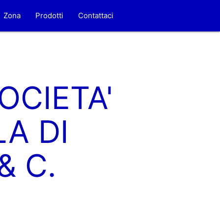
Zona
Prodotti
Contattaci
OCIETA'
A DI
& C.