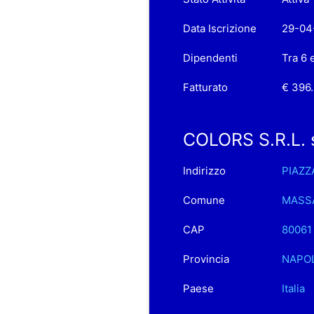
Data Iscrizione
29-04
Dipendenti
Tra 6 
Fatturato
€ 396
COLORS S.R.L. si
Indirizzo
PIAZZ
Comune
MASS
CAP
80061
Provincia
NAPOL
Paese
Italia