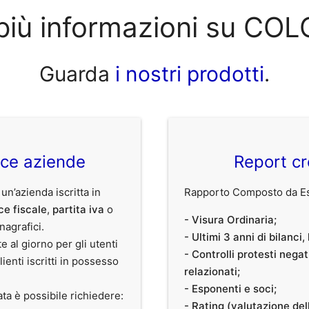
più informazioni su COL
Guarda
i nostri prodotti
.
ice aziende
Report cr
 un’azienda iscritta in
Rapporto Composto da Est
ce fiscale
,
partita iva
o
- Visura Ordinaria;
anagrafici.
- Ultimi 3 anni di bilanci
te al giorno per gli utenti
- Controlli protesti nega
clienti iscritti in possesso
relazionati;
- Esponenti e soci;
ata è possibile richiedere:
- Rating (valutazione dell