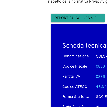
rispetto della normativa Privacy vi
REPORT SU COLORS S.R.L.
Scheda tecnica
Denominazione
COLORS
Codice Fiscale
0836..
Partita IVA
0836..
Codice ATECO
43.34 
Forma Giuridica
SOCIE
Stato Attività
Attiva