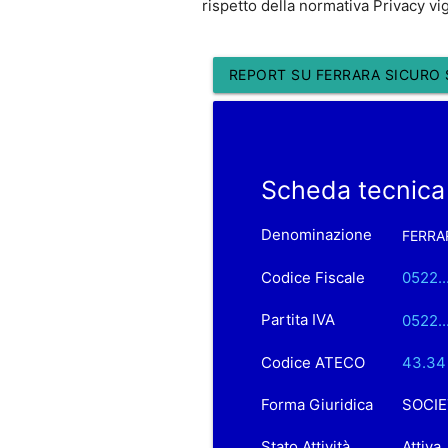
rispetto della normativa Privacy vi
REPORT SU FERRARA SICURO S
Scheda tecnica
Denominazione
FERRAR
Codice Fiscale
0522..
Partita IVA
0522..
Codice ATECO
43.34 
Forma Giuridica
SOCIE
Stato Attività
Attiva