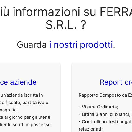
più informazioni su FE
S.R.L. ?
Guarda
i nostri prodotti
.
ice aziende
Report cr
 un’azienda iscritta in
Rapporto Composto da Est
ce fiscale
,
partita iva
o
- Visura Ordinaria;
anagrafici.
- Ultimi 3 anni di bilanci
te al giorno per gli utenti
- Controlli protesti nega
clienti iscritti in possesso
relazionati;