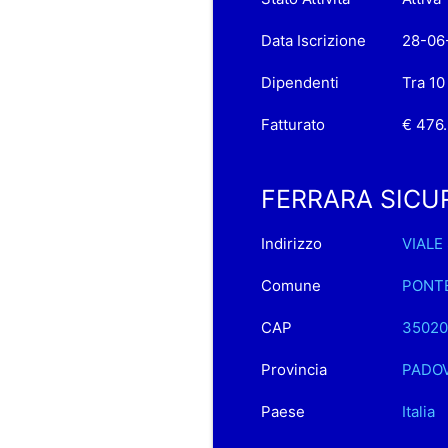
Data Iscrizione
28-06
Dipendenti
Tra 10
Fatturato
€ 476
FERRARA SICURO 
Indirizzo
VIALE
Comune
PONTE
CAP
35020
Provincia
PADO
Paese
Italia