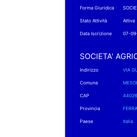
Forma Giuridica
SOCIE
Stato Attività
Attiva
Data Iscrizione
07-09
SOCIETA' AGRIC
Indirizzo
VIA G
Comune
MESO
CAP
4402
Provincia
FERR
Paese
Italia