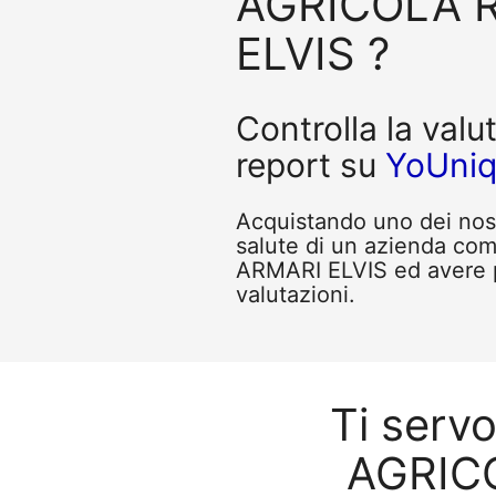
AGRICOLA R
ELVIS ?
Controlla la valu
report su
YoUni
Acquistando uno dei nostr
salute di un azienda co
ARMARI ELVIS ed avere pi
valutazioni.
Ti serv
AGRICO