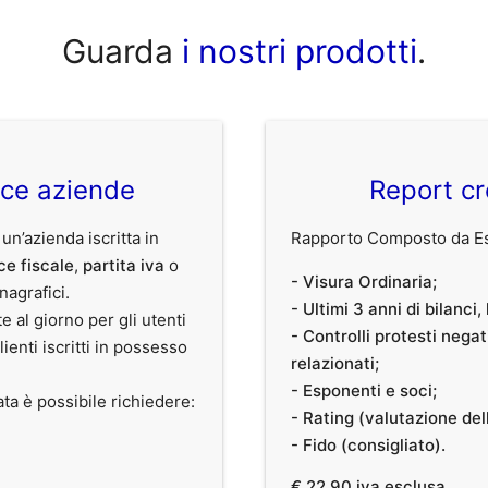
Guarda
i nostri prodotti
.
ice aziende
Report cr
 un’azienda iscritta in
Rapporto Composto da Est
ce fiscale
,
partita iva
o
- Visura Ordinaria;
anagrafici.
- Ultimi 3 anni di bilanci
te al giorno per gli utenti
- Controlli protesti nega
clienti iscritti in possesso
relazionati;
- Esponenti e soci;
ata è possibile richiedere:
- Rating (valutazione dell
- Fido (consigliato).
€ 22,90 iva esclusa