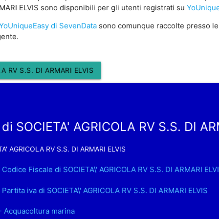
I ELVIS sono disponibili per gli utenti registrati su
YoUnique
YoUniqueEasy di SevenData
sono comunque raccolte presso le
gente.
 RV S.S. DI ARMARI ELVIS
 di SOCIETA' AGRICOLA RV S.S. DI A
A' AGRICOLA RV S.S. DI ARMARI ELVIS
. Codice Fiscale di SOCIETA\' AGRICOLA RV S.S. DI ARMARI ELV
. Partita iva di SOCIETA\' AGRICOLA RV S.S. DI ARMARI ELVIS
- Acquacoltura marina