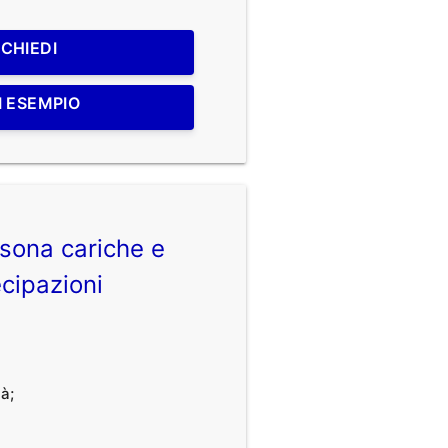
ICHIEDI
I ESEMPIO
sona cariche e
cipazioni
à;