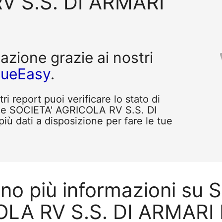
V S.S. DI ARMARI
tazione grazie ai nostri
queEasy
.
i report puoi verificare lo stato di
me SOCIETA' AGRICOLA RV S.S. DI
ù dati a disposizione per fare le tue
ono più informazioni su 
LA RV S.S. DI ARMARI 