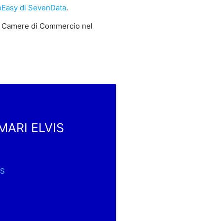
Easy di SevenData
.
 Camere di Commercio nel
RMARI ELVIS
IS