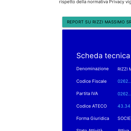
rispetto della normativa Privacy vi
REPORT SU RIZZI MASSIMO S
Scheda tecnica
Denominazione
RIZZI
Codice Fiscale
0262..
Partita IVA
0262..
Codice ATECO
43.34 
Forma Giuridica
SOCIE
Stato Attività
Attiva