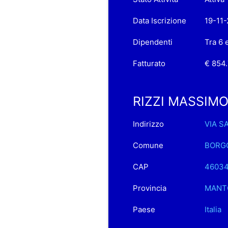
Data Iscrizione
19-11
Dipendenti
Tra 6 
Fatturato
€ 854
RIZZI MASSIMO S
Indirizzo
VIA S
Comune
BORGO
CAP
4603
Provincia
MANT
Paese
Italia