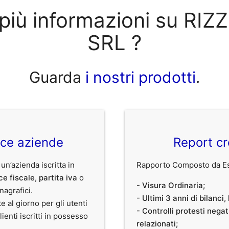
 più informazioni su RI
SRL ?
Guarda
i nostri prodotti
.
ice aziende
Report cr
 un’azienda iscritta in
Rapporto Composto da Est
ce fiscale
,
partita iva
o
- Visura Ordinaria;
anagrafici.
- Ultimi 3 anni di bilanci
te al giorno per gli utenti
- Controlli protesti nega
clienti iscritti in possesso
relazionati;