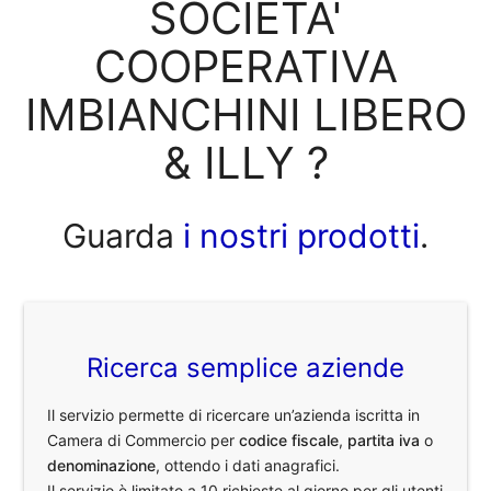
SOCIETA'
COOPERATIVA
IMBIANCHINI LIBERO
& ILLY ?
Guarda
i nostri prodotti
.
Ricerca semplice aziende
Il servizio permette di ricercare un’azienda iscritta in
Camera di Commercio per
codice fiscale
,
partita iva
o
denominazione
, ottendo i dati anagrafici.
Il servizio è limitato a 10 richieste al giorno per gli utenti