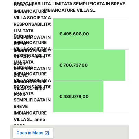
RESPONSABILITA' LIMITATA SEMPLIFICATA IN BREVE
Fatturato
IMBIANCATURE VILLA S...
IMBIANCATURE
VILLA SOCIETA' A
RESPONSABILITA'
LIMITATA
€ 495.608,00
Fatturato
SEMPLIFICATA IN
IMBIANCATURE
BREVE
VILLA SOCIETA' A
IMBIANCATURE
RESPONSABILITA'
VILLA S... anno
LIMITATA
2024
€ 700.737,00
Fatturato
SEMPLIFICATA IN
IMBIANCATURE
BREVE
VILLA SOCIETA' A
IMBIANCATURE
RESPONSABILITA'
VILLA S... anno
LIMITATA
2023
€ 486.078,00
SEMPLIFICATA IN
BREVE
IMBIANCATURE
VILLA S... anno
2022