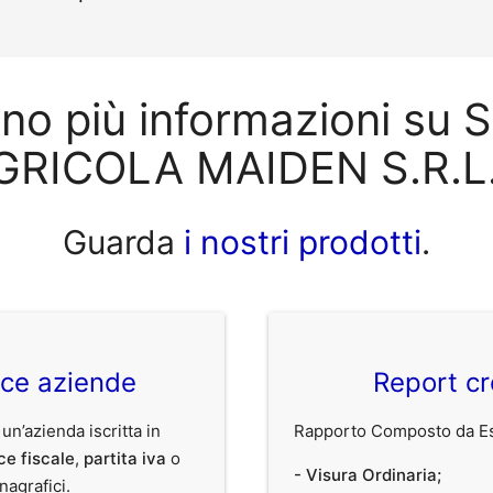
ono più informazioni su 
GRICOLA MAIDEN S.R.L.
Guarda
i nostri prodotti
.
ice aziende
Report cr
 un’azienda iscritta in
Rapporto Composto da Est
ce fiscale
,
partita iva
o
- Visura Ordinaria;
anagrafici.