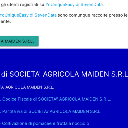
gli utenti registrati su
YoUniqueEasy di SevenData
.
YoUniqueEasy di SevenData
sono comunque raccolte presso le
gente.
A MAIDEN S.R.L.
 di SOCIETA' AGRICOLA MAIDEN S.R.L
A' AGRICOLA MAIDEN S.R.L.
. Codice Fiscale di SOCIETA\' AGRICOLA MAIDEN S.R.L.
. Partita iva di SOCIETA\' AGRICOLA MAIDEN S.R.L.
- Coltivazione di pomacee e frutta a nocciolo