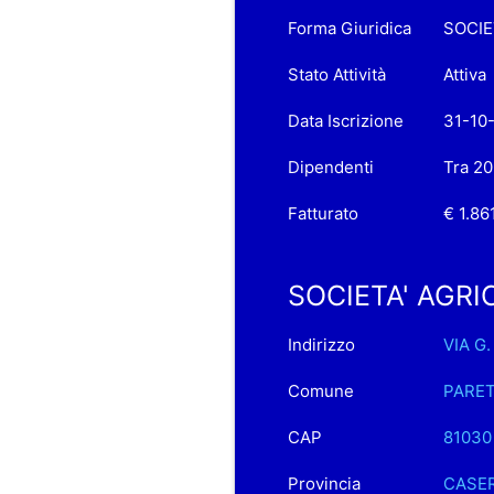
Forma Giuridica
SOCIE
Stato Attività
Attiva
Data Iscrizione
31-10
Dipendenti
Tra 20
Fatturato
€ 1.86
SOCIETA' AGRIC
Indirizzo
VIA G.
Comune
PARE
CAP
81030
Provincia
CASE