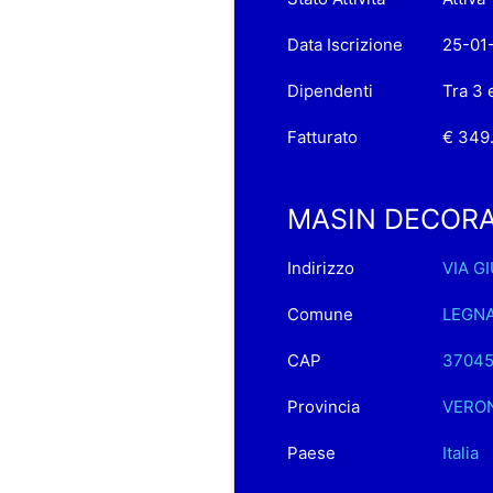
Data Iscrizione
25-01
Dipendenti
Tra 3 
Fatturato
€ 349
MASIN DECORAZI
Indirizzo
VIA G
Comune
LEGN
CAP
3704
Provincia
VERO
Paese
Italia