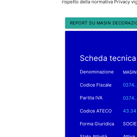
rispetto della normativa Privacy vi
REPORT SU MASIN DECORAZION
Scheda tecnica
Denominazione
MASIN
Codice Fiscale
0374..
Partita IVA
0374..
Codice ATECO
43.34 
Forma Giuridica
SOCIE
Stato Attività
Attiva