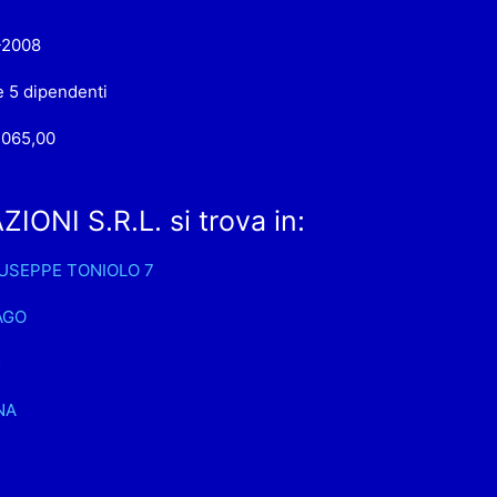
-2008
e 5 dipendenti
.065,00
ONI S.R.L. si trova in:
IUSEPPE TONIOLO 7
AGO
5
NA