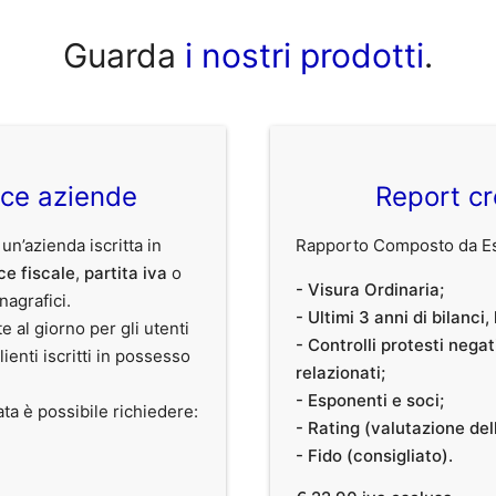
Guarda
i nostri prodotti
.
ice aziende
Report cr
 un’azienda iscritta in
Rapporto Composto da Est
ce fiscale
,
partita iva
o
- Visura Ordinaria;
anagrafici.
- Ultimi 3 anni di bilanci
te al giorno per gli utenti
- Controlli protesti nega
clienti iscritti in possesso
relazionati;
- Esponenti e soci;
ata è possibile richiedere:
- Rating (valutazione dell
- Fido (consigliato).