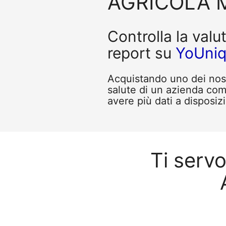
AGRICOLA M
Controlla la valu
report su
YoUni
Acquistando uno dei nostr
salute di un azienda c
avere più dati a disposizi
Ti serv