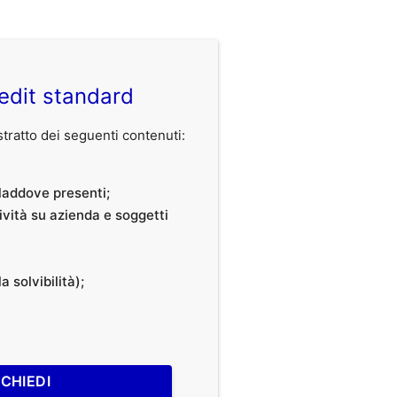
edit standard
ratto dei seguenti contenuti:
, laddove presenti;
tività su azienda e soggetti
a solvibilità);
ICHIEDI