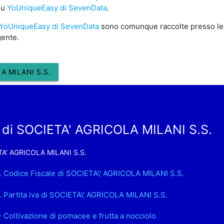
 su
YoUniqueEasy di SevenData
.
YoUniqueEasy di SevenData
sono comunque raccolte presso le
gente.
A MILANI S.S.
 di SOCIETA' AGRICOLA MILANI S.S.
A' AGRICOLA MILANI S.S.
. Codice Fiscale di SOCIETA\' AGRICOLA MILANI S.S.
. Partita iva di SOCIETA\' AGRICOLA MILANI S.S.
- Coltivazione di pomacee e frutta a nocciolo