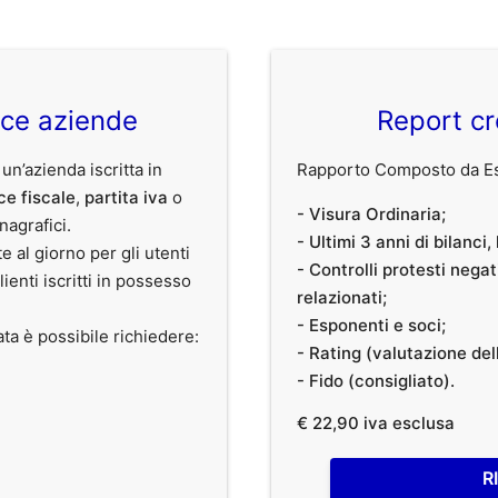
ice aziende
Report cr
 un’azienda iscritta in
Rapporto Composto da Est
ce fiscale
,
partita iva
o
- Visura Ordinaria;
anagrafici.
- Ultimi 3 anni di bilanci
te al giorno per gli utenti
- Controlli protesti nega
clienti iscritti in possesso
relazionati;
- Esponenti e soci;
ata è possibile richiedere:
- Rating (valutazione dell
- Fido (consigliato).
€ 22,90 iva esclusa
R