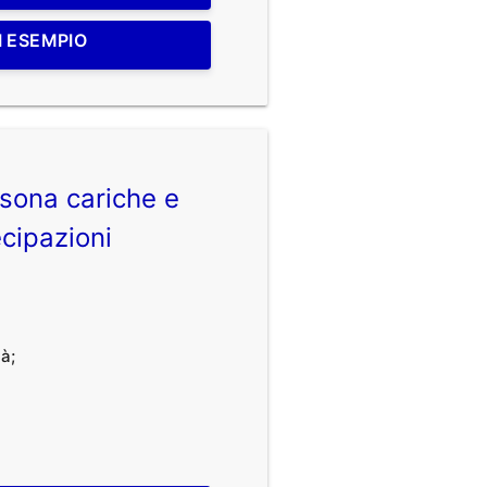
I ESEMPIO
sona cariche e
cipazioni
à;