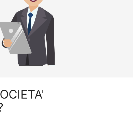
SOCIETA'
?