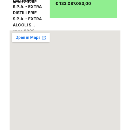
DISTILLERIE
anno 2024
€ 133.087.083,00
S.P.A. - EXTRA
DISTILLERIE
S.P.A. - EXTRA
ALCOLI S...
anno 2023