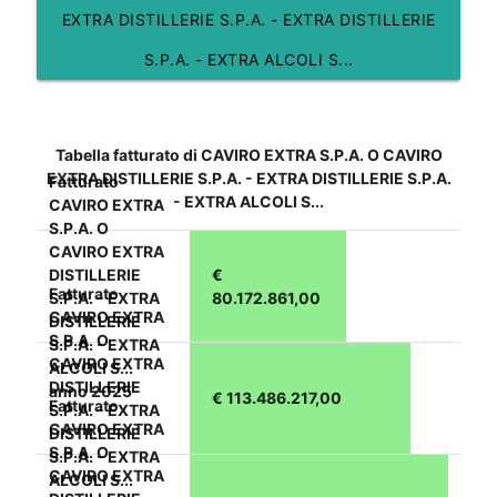
EXTRA DISTILLERIE S.P.A. - EXTRA DISTILLERIE
S.P.A. - EXTRA ALCOLI S...
Tabella fatturato di CAVIRO EXTRA S.P.A. O CAVIRO
EXTRA DISTILLERIE S.P.A. - EXTRA DISTILLERIE S.P.A.
Fatturato
- EXTRA ALCOLI S...
CAVIRO EXTRA
S.P.A. O
CAVIRO EXTRA
DISTILLERIE
€
Fatturato
S.P.A. - EXTRA
80.172.861,00
CAVIRO EXTRA
DISTILLERIE
S.P.A. O
S.P.A. - EXTRA
CAVIRO EXTRA
ALCOLI S...
DISTILLERIE
anno 2025
€ 113.486.217,00
Fatturato
S.P.A. - EXTRA
CAVIRO EXTRA
DISTILLERIE
S.P.A. O
S.P.A. - EXTRA
CAVIRO EXTRA
ALCOLI S...