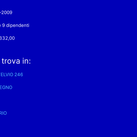
-2009
e 9 dipendenti
.332,00
 trova in:
TELVIO 246
EGNO
RIO