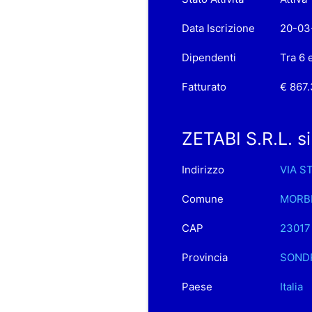
Data Iscrizione
20-03
Dipendenti
Tra 6 
Fatturato
€ 867
ZETABI S.R.L. si
Indirizzo
VIA S
Comune
MORB
CAP
23017
Provincia
SOND
Paese
Italia