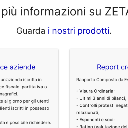
 più informazioni su ZETA
Guarda
i nostri prodotti
.
ice aziende
Report cr
 un’azienda iscritta in
Rapporto Composto da Est
ce fiscale
,
partita iva
o
- Visura Ordinaria;
anagrafici.
- Ultimi 3 anni di bilanci
te al giorno per gli utenti
- Controlli protesti nega
clienti iscritti in possesso
relazionati;
- Esponenti e soci;
ata è possibile richiedere:
- Rating (valutazione dell