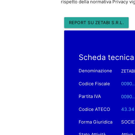
rispetto della normativa Privacy vi
REPORT SU ZETABI S.R.L.
Scheda tecnica 
Denominazione
ZETABI
Codice Fiscale
0090..
Partita IVA
0090..
Codice ATECO
43.34 
Forma Giuridica
SOCIE
Stato Attività
Attiva