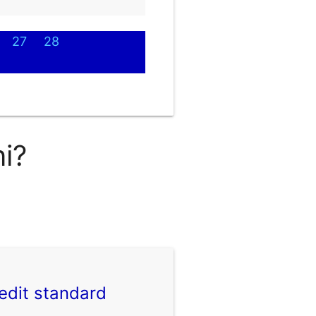
27
28
ni?
edit standard