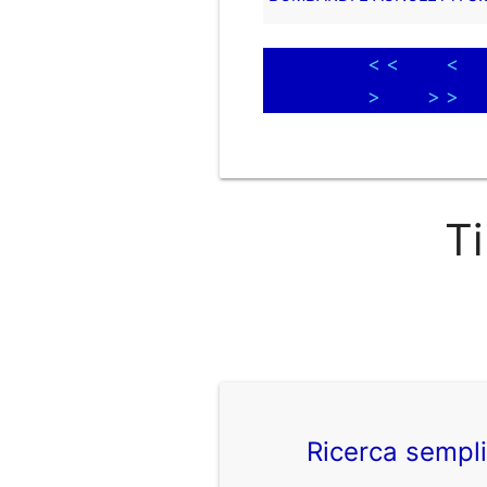
< <
<
>
> >
Ti
Ricerca sempl