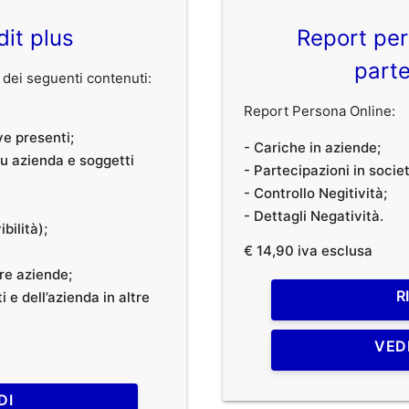
dit plus
Report per
parte
dei seguenti contenuti:
Report Persona Online:
ve presenti;
- Cariche in aziende;
 su azienda e soggetti
- Partecipazioni in societ
- Controllo Negitività;
- Dettagli Negatività.
bilità);
€ 14,90 iva esclusa
tre aziende;
R
 e dell’azienda in altre
VED
DI