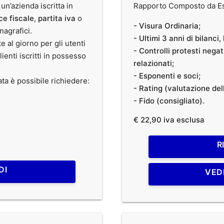
 un’azienda iscritta in
Rapporto Composto da Est
ce fiscale
,
partita iva
o
- Visura Ordinaria;
anagrafici.
- Ultimi 3 anni di bilanci
te al giorno per gli utenti
- Controlli protesti nega
clienti iscritti in possesso
relazionati;
- Esponenti e soci;
ata è possibile richiedere:
- Rating (valutazione dell
- Fido (consigliato).
€ 22,90 iva esclusa
R
DI
VED