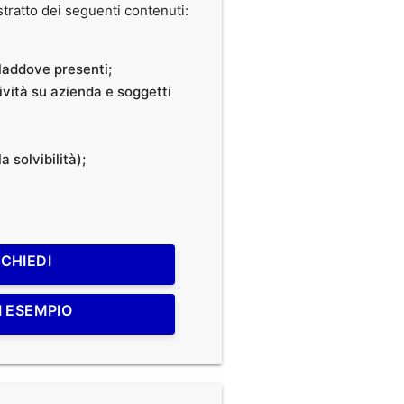
ratto dei seguenti contenuti:
, laddove presenti;
tività su azienda e soggetti
a solvibilità);
ICHIEDI
I ESEMPIO