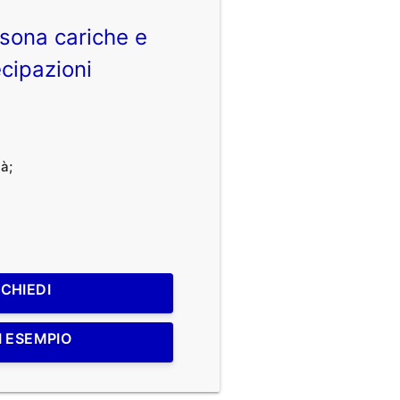
sona cariche e
cipazioni
à;
ICHIEDI
I ESEMPIO