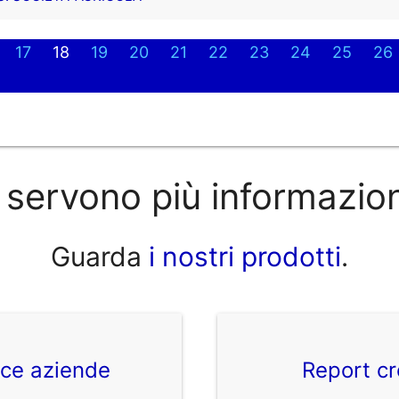
17
18
19
20
21
22
23
24
25
26
 servono più informazio
Guarda
i nostri prodotti
.
ice aziende
Report cr