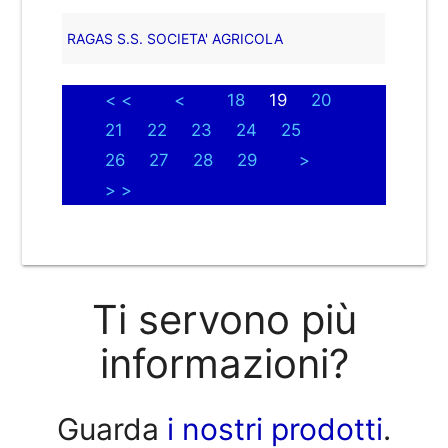
RAGAS S.S. SOCIETA' AGRICOLA
< <
<
18
19
20
21
22
23
24
25
26
27
28
29
>
> >
Ti servono più
informazioni?
Guarda
i nostri prodotti
.