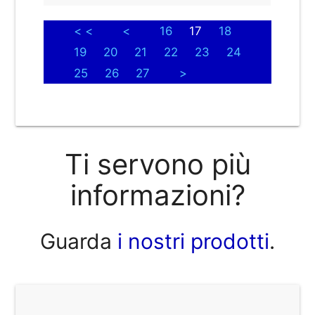
< <
<
16
17
18
19
20
21
22
23
24
25
26
27
>
Ti servono più
informazioni?
Guarda
i nostri prodotti
.