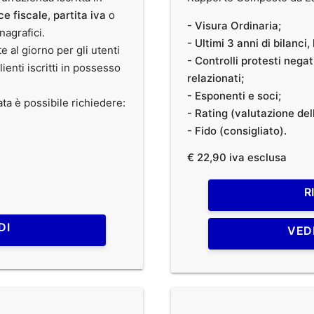
ce fiscale
,
partita iva
o
- Visura Ordinaria;
anagrafici.
- Ultimi 3 anni di bilanci
te al giorno per gli utenti
- Controlli protesti nega
clienti iscritti in possesso
relazionati;
- Esponenti e soci;
ata è possibile richiedere:
- Rating (valutazione dell
- Fido (consigliato).
€ 22,90 iva esclusa
R
DI
VED