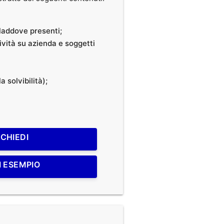
, laddove presenti;
tività su azienda e soggetti
a solvibilità);
ICHIEDI
I ESEMPIO