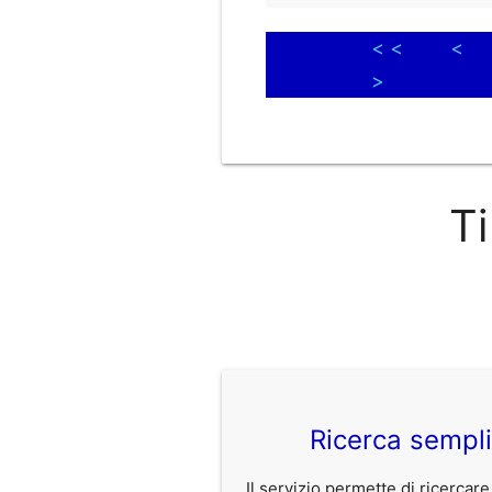
< <
<
>
Ti
Ricerca sempl
Il servizio permette di ricercare