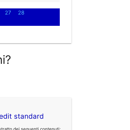
27
28
ni?
edit standard
ratto dei seguenti contenuti: