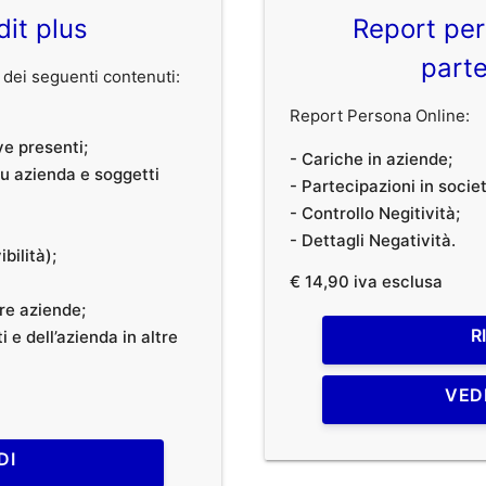
dit plus
Report per
parte
dei seguenti contenuti:
Report Persona Online:
ve presenti;
- Cariche in aziende;
 su azienda e soggetti
- Partecipazioni in societ
- Controllo Negitività;
- Dettagli Negatività.
bilità);
€ 14,90 iva esclusa
tre aziende;
R
 e dell’azienda in altre
VED
DI