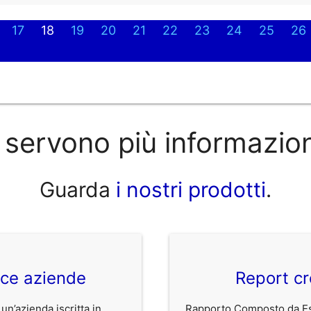
17
18
19
20
21
22
23
24
25
26
 servono più informazio
Guarda
i nostri prodotti
.
ice aziende
Report cr
 un’azienda iscritta in
Rapporto Composto da Est