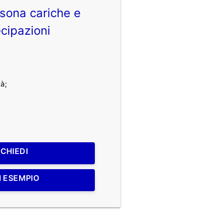
sona cariche e
cipazioni
à;
ICHIEDI
I ESEMPIO