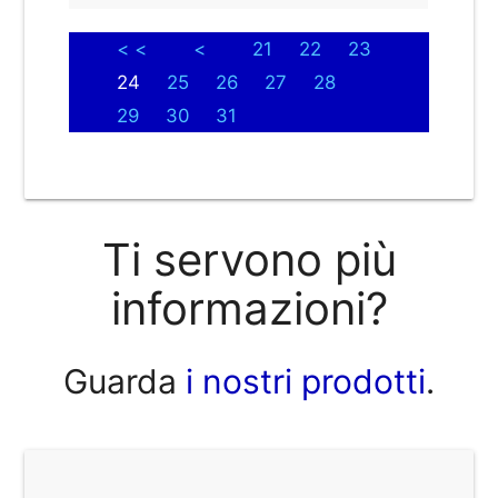
< <
<
21
22
23
24
25
26
27
28
29
30
31
Ti servono più
informazioni?
Guarda
i nostri prodotti
.