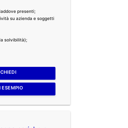
, laddove presenti;
tività su azienda e soggetti
a solvibilità);
ICHIEDI
I ESEMPIO