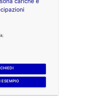
sona cariche e
cipazioni
à;
ICHIEDI
I ESEMPIO