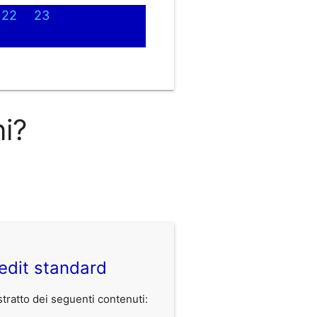
22
23
ni?
edit standard
ratto dei seguenti contenuti: