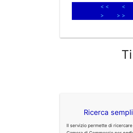
< <
<
>
> >
Ti
Ricerca sempl
Il servizio permette di ricercare
Camera di Commercio per
codi