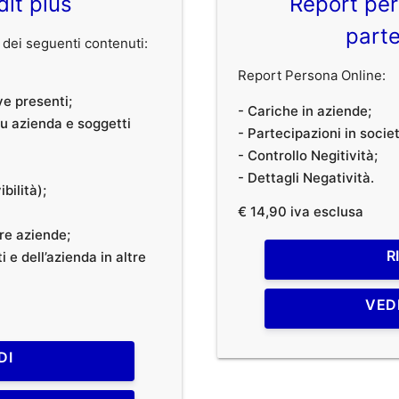
dit plus
Report per
parte
dei seguenti contenuti:
Report Persona Online:
ve presenti;
- Cariche in aziende;
 su azienda e soggetti
- Partecipazioni in societ
- Controllo Negitività;
- Dettagli Negatività.
bilità);
€ 14,90 iva esclusa
tre aziende;
R
 e dell’azienda in altre
VED
DI