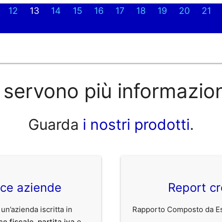
12
13
14
15
16
17
18
19
20
21
 servono più informazio
Guarda
i nostri prodotti
.
ice aziende
Report cr
 un’azienda iscritta in
Rapporto Composto da Est
ce fiscale
,
partita iva
o