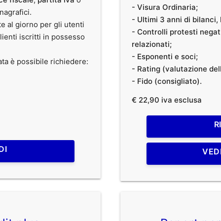
- Visura Ordinaria;
anagrafici.
- Ultimi 3 anni di bilanci
te al giorno per gli utenti
- Controlli protesti nega
clienti iscritti in possesso
relazionati;
- Esponenti e soci;
ata è possibile richiedere:
- Rating (valutazione dell
- Fido (consigliato).
€ 22,90 iva esclusa
R
DI
VED