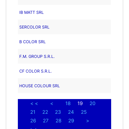
IB MATT SRL
SERCOLOR SRL
B COLOR SRL
F.M. GROUP S.R.L.
CF COLOR S.R.L.
HOUSE COLOUR SRL
< <
<
18
19
20
21
22
23
24
25
26
27
28
29
>