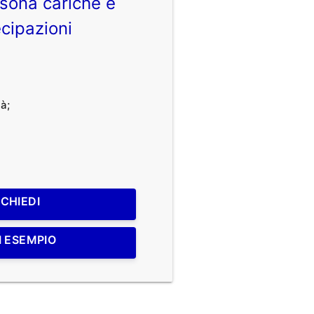
sona cariche e
cipazioni
à;
ICHIEDI
I ESEMPIO