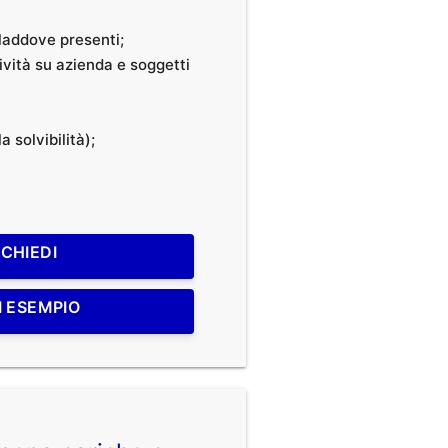
, laddove presenti;
tività su azienda e soggetti
a solvibilità);
ICHIEDI
I ESEMPIO