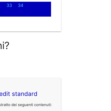
2
33
34
ni?
edit standard
ratto dei seguenti contenuti: