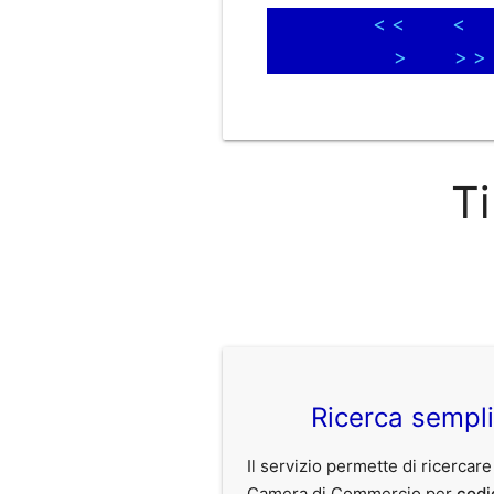
< <
<
>
> >
Ti
Ricerca sempl
Il servizio permette di ricercare
Camera di Commercio per
codi