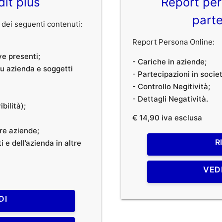
dit plus
Report per
parte
dei seguenti contenuti:
Report Persona Online:
ve presenti;
- Cariche in aziende;
 su azienda e soggetti
- Partecipazioni in societ
- Controllo Negitività;
- Dettagli Negatività.
bilità);
€ 14,90 iva esclusa
tre aziende;
R
 e dell’azienda in altre
VED
DI