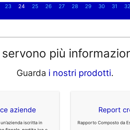
23
24
25
26
27
28
29
30
31
3
 servono più informazio
Guarda
i nostri prodotti
.
ice aziende
Report cr
 un’azienda iscritta in
Rapporto Composto da Est
ce fiscale
,
partita iva
o