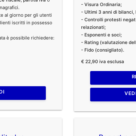
- Visura Ordinaria;
anagrafici.
- Ultimi 3 anni di bilanci
te al giorno per gli utenti
- Controlli protesti nega
clienti iscritti in possesso
relazionati;
- Esponenti e soci;
ata è possibile richiedere:
- Rating (valutazione dell
- Fido (consigliato).
€ 22,90 iva esclusa
R
DI
VED