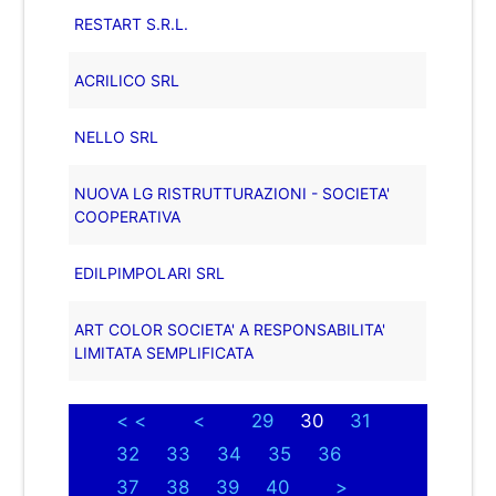
RESTART S.R.L.
ACRILICO SRL
NELLO SRL
NUOVA LG RISTRUTTURAZIONI - SOCIETA'
COOPERATIVA
EDILPIMPOLARI SRL
ART COLOR SOCIETA' A RESPONSABILITA'
LIMITATA SEMPLIFICATA
< <
<
29
30
31
32
33
34
35
36
37
38
39
40
>