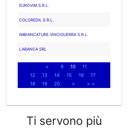
EUROVIM S.R.L.
COLOREDIL S.R.L.
IMBIANCATURE VINCIGUERRA S.R.L.
LABANCA SRL
<
9
10
11
12
13
14
15
16
17
18
19
20
>
> >
Ti servono più