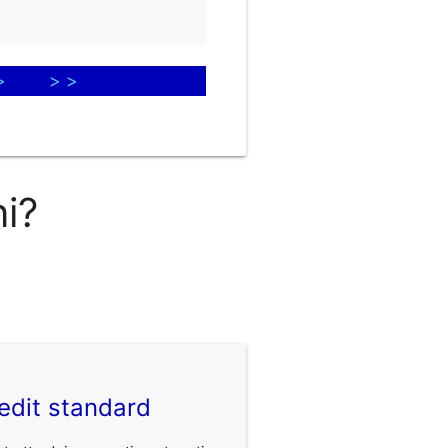
>
> >
ni?
edit standard