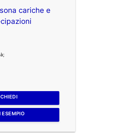
sona cariche e
cipazioni
à;
ICHIEDI
I ESEMPIO