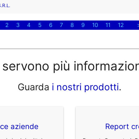
.R.L.
2
3
4
5
6
7
8
9
10
11
12
 servono più informazio
Guarda
i nostri prodotti
.
ice aziende
Report cr