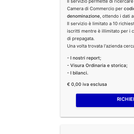
Il servizio permette di ricercare
Camera di Commercio per
codi
denominazione
, ottendo i dati 
Il servizio è limitato a 10 richies
iscritti mentre è illimitato per i 
di prepagata.
Una volta trovata l'azienda cerc
- I nostri report;
- Visura Ordinaria e storica;
- I bilanci.
€ 0,00 iva esclusa
RICHIE