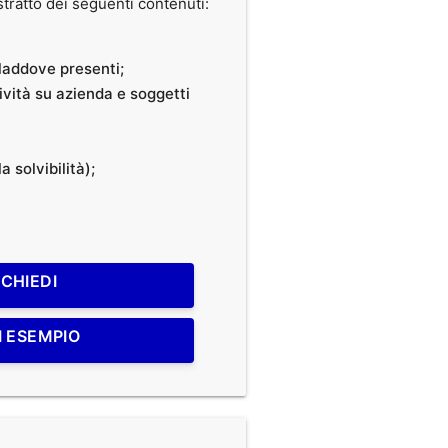
ratto dei seguenti contenuti:
, laddove presenti;
tività su azienda e soggetti
a solvibilità);
ICHIEDI
I ESEMPIO