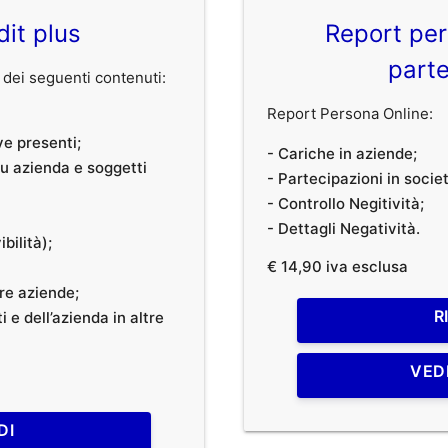
dit plus
Report per
parte
dei seguenti contenuti:
Report Persona Online:
ve presenti;
- Cariche in aziende;
 su azienda e soggetti
- Partecipazioni in societ
- Controllo Negitività;
- Dettagli Negatività.
bilità);
€ 14,90 iva esclusa
tre aziende;
R
 e dell’azienda in altre
VED
DI