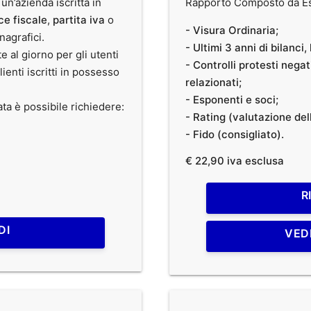
 un’azienda iscritta in
Rapporto Composto da Est
ce fiscale
,
partita iva
o
- Visura Ordinaria;
anagrafici.
- Ultimi 3 anni di bilanci
te al giorno per gli utenti
- Controlli protesti nega
clienti iscritti in possesso
relazionati;
- Esponenti e soci;
ata è possibile richiedere:
- Rating (valutazione dell
- Fido (consigliato).
€ 22,90 iva esclusa
R
DI
VED