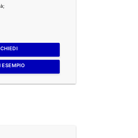
à;
ICHIEDI
I ESEMPIO