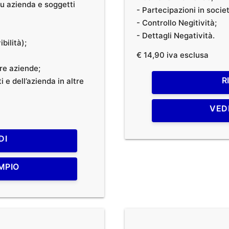
 su azienda e soggetti
- Partecipazioni in societ
- Controllo Negitività;
- Dettagli Negatività.
bilità);
€ 14,90 iva esclusa
tre aziende;
R
 e dell’azienda in altre
VED
DI
MPIO