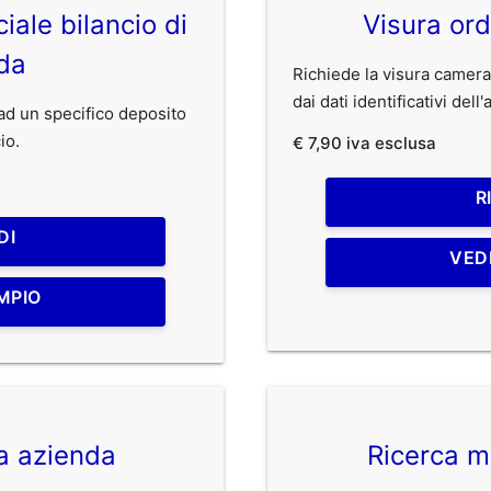
iale bilancio di
Visura ord
da
Richiede la visura camerale
dai dati identificativi dell
o ad un specifico deposito
io.
€ 7,90 iva esclusa
R
DI
VED
MPIO
ca azienda
Ricerca m