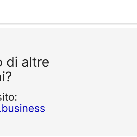
 di altre
i?
sito:
.business