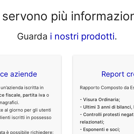
 servono più informazio
Guarda
i nostri prodotti
.
ice aziende
Report cr
 un’azienda iscritta in
Rapporto Composto da Est
ce fiscale
,
partita iva
o
- Visura Ordinaria;
anagrafici.
- Ultimi 3 anni di bilanci
te al giorno per gli utenti
- Controlli protesti nega
clienti iscritti in possesso
relazionati;
- Esponenti e soci;
ata è possibile richiedere: